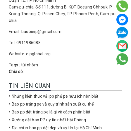
Quận 12, TP. Hồ Chí Minh
Cam-pu-chia: Số 111, đường B, KĐT Boeung Chhouk, P.
Krang Thnong, Q. Posen Chey, TP. Phnom Penh, Cam-pu-
chia.
Email: baobieip@gmail.com
Tel: 0911986088
Website: eipglobal.org
Tags :
túi nhôm
Chia sẻ:
TIN LIÊN QUAN
Những kiến thức vải pp phủ pe hữu ích nên biết
Bao pp tráng pe và quy trình sản xuất cụ thể
Bao pp dệt tráng pe là gì và cách phân biệt
Xưởng dệt bao PP uy tín nhất Hải Phòng
Địa chỉ in bao pp dệt đẹp và uy tín tại Hồ Chí Minh