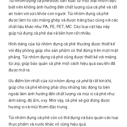
Túi nhôm đựng cà phê
được sản xuất từ một loại nhôm đặc
biệt nên không ảnh hưởng đến chất lượng của cà phê và rất
an toàn với sức khỏe con người. Túi nhôm đựng cà phê
được làm từ các màng ghép và được tráng bạc cùng với các
chất liệu khác như PA, PE, PET, MC. Các loại vật liệu này
giúp túi đựng cà phê dai và bền hơn rất nhiều.
Hình dáng của túi nhôm đựng cà phê thường được thiết kế
với đáy phồng giúp cho sản phẩm có thể đứng trên một mặt
phẳng. Túi nhôm đựng cà phê cũng được thiết kế với miệng
túi zip, giúp bảo quản cà phê một cách hiệu quả sau khi đã
được mở ra.
Ưu điểm lớn nhất của
túi nhôm đựng cà phê
là rất kín khí,
giúp cho cà phê không phải chịu những tác động từ bên
ngoài làm ảnh hưởng đến chất lượng và mùi vị cà phê như:
ánh sáng, độ ẩm, oxy. Nhờ vậy, cà phê sẽ giữ đúng được
hương vị và mùi thơm đặc trưng.
Túi nhôm đựng cà phê còn có thể đựng và bảo quản các loại
thực phẩm và nước khác vô cùng hiệu quả.